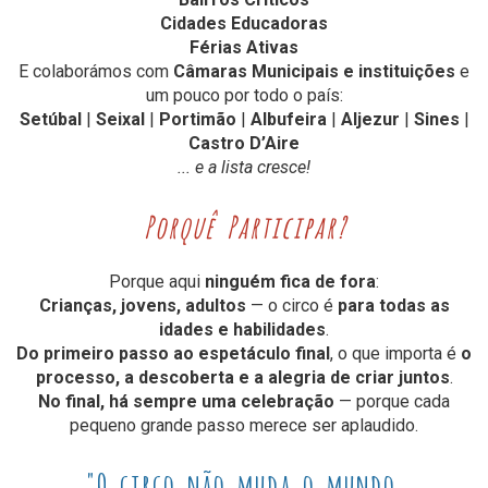
Cidades Educadoras
Férias Ativas
E colaborámos com
Câmaras Municipais e instituições
e
um pouco por todo o país:
Setúbal
|
Seixal
|
Portimão
|
Albufeira
|
Aljezur
|
Sines
|
Castro D’Aire
... e a lista cresce!
Porquê Participar?
Porque aqui
ninguém fica de fora
:
Crianças, jovens, adultos
— o circo é
para todas as
idades e habilidades
.
Do primeiro passo ao espetáculo final
, o que importa é
o
processo, a descoberta e a alegria de criar juntos
.
No final, há sempre uma celebração
— porque cada
pequeno grande passo merece ser aplaudido.
"O circo não muda o mundo.